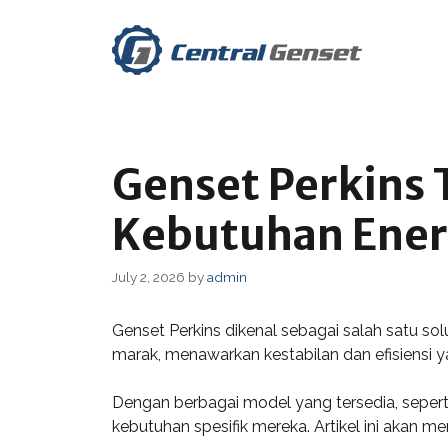
Skip
to
content
Genset Perkins T
Kebutuhan Ener
July 2, 2026
by
admin
Genset Perkins dikenal sebagai salah satu so
marak, menawarkan kestabilan dan efisiensi ya
Dengan berbagai model yang tersedia, seper
kebutuhan spesifik mereka. Artikel ini akan m