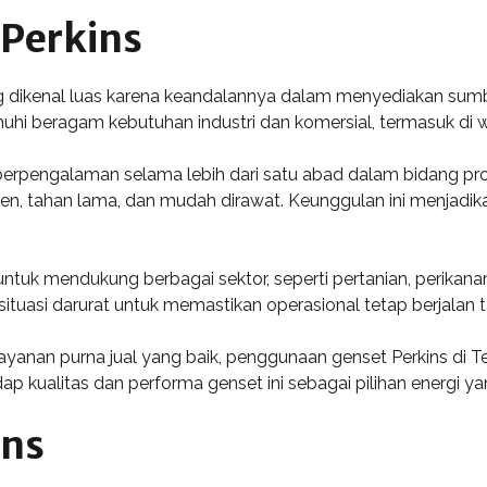
Perkins
 dikenal luas karena keandalannya dalam menyediakan sumber 
nuhi beragam kebutuhan industri dan komersial, termasuk di w
 berpengalaman selama lebih dari satu abad dalam bidang prod
ien, tahan lama, dan mudah dirawat. Keunggulan ini menjadika
untuk mendukung berbagai sektor, seperti pertanian, perikan
 situasi darurat untuk memastikan operasional tetap berjalan
nan purna jual yang baik, penggunaan genset Perkins di Ter
ualitas dan performa genset ini sebagai pilihan energi yan
ins