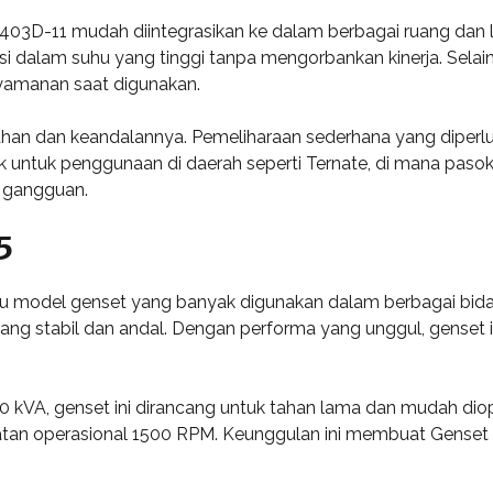
03D-11 mudah diintegrasikan ke dalam berbagai ruang dan l
i dalam suhu yang tinggi tanpa mengorbankan kinerja. Selain i
yamanan saat digunakan.
tahan dan keandalannya. Pemeliharaan sederhana yang diperlu
untuk penggunaan di daerah seperti Ternate, di mana pasokan 
a gangguan.
5
 model genset yang banyak digunakan dalam berbagai bidang 
 yang stabil dan andal. Dengan performa yang unggul, genset 
 kVA, genset ini dirancang untuk tahan lama dan mudah diop
patan operasional 1500 RPM. Keunggulan ini membuat Genset 