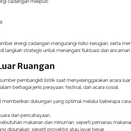
rgi cadangan meliputi:
it
sumber energi cadangan mengurangi risiko kerugian, serta me
adi langkah strategis untuk menangani fluktuasi dan ancaman t
Luar Ruangan
i sumber pembangkit listrik saat menyelenggarakan acara lu
alam berbagai jenis perayaan, festival, dan acara sosial.
at memberikan dukungan yang optimal melalui beberapa cara, 
 suara dan pencahayaan.
k kebutuhan makanan dan minuman, seperti pemanas makana
g digunakan, seperti proyektor atau layar besar.