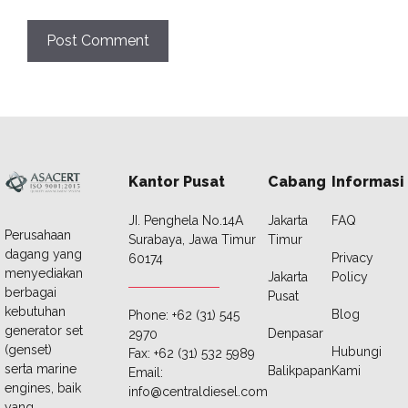
Kantor Pusat
Cabang
Informasi
JI. Penghela No.14A
Jakarta
FAQ
Perusahaan
Surabaya, Jawa Timur
Timur
dagang yang
Privacy
60174
menyediakan
Jakarta
Policy
berbagai
Pusat
kebutuhan
Blog
Phone: +62 (31) 545
generator set
Denpasar
2970
(genset)
Hubungi
Fax: +62 (31) 532 5989
serta marine
Balikpapan
Kami
Email:
engines, baik
info@centraldiesel.com
yang