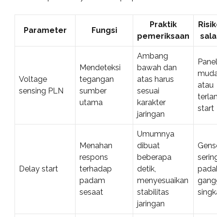
Praktik
Risik
Parameter
Fungsi
pemeriksaan
sala
Ambang
Pane
Mendeteksi
bawah dan
mudah
Voltage
tegangan
atas harus
atau
sensing PLN
sumber
sesuai
terl
utama
karakter
start
jaringan
Umumnya
Menahan
dibuat
Gens
respons
beberapa
serin
Delay start
terhadap
detik,
pada
padam
menyesuaikan
gang
sesaat
stabilitas
singk
jaringan