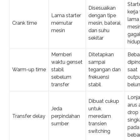
Start
Disesuaikan
kerja 
Lama starter
dengan tipe
lama
Crank time
memutar
mesin, baterai,
mesi
mesin
dan suhu
gaga
sekitar
hidu
Memberi
Ditetapkan
Beba
waktu genset
sampai
dipin
Warm-up time
stabil
tegangan dan
saat
sebelum
frekuensi
outp
transfer
stabil
belu
Lonj
Dibuat cukup
arus 
Jeda
untuk
drop
Transfer delay
perpindahan
meredam
singk
sumber
transien
pada
switching
beba