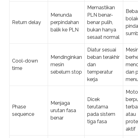
Memastikan
Beba
Menunda
PLN benar-
bolak
Return delay
perpindahan
benar pulih,
pind
balik ke PLN
bukan hanya
sumb
sesaat normal
Diatur sesuai
Mesi
Mendinginkan
beban terakhir
berhe
Cool-down
mesin
dan
mend
time
sebelum stop
temperatur
dan 
kerja
men
Moto
Dicek
berpu
Menjaga
Phase
terutama
terba
urutan fasa
sequence
pada sistem
atau
benar
tiga fasa
prote
aktif