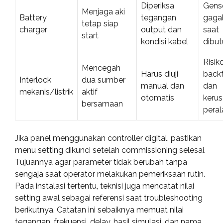
Diperiksa
Gens
Menjaga aki
Battery
tegangan
gagal
tetap siap
charger
output dan
saat
start
kondisi kabel
dibu
Risik
Mencegah
Harus diuji
back
Interlock
dua sumber
manual dan
dan
mekanis/listrik
aktif
otomatis
keru
bersamaan
peral
Jika panel menggunakan controller digital, pastikan
menu setting dikunci setelah commissioning selesai.
Tujuannya agar parameter tidak berubah tanpa
sengaja saat operator melakukan pemeriksaan rutin.
Pada instalasi tertentu, teknisi juga mencatat nilai
setting awal sebagai referensi saat troubleshooting
berikutnya. Catatan ini sebaiknya memuat nilai
tegangan, frekuensi, delay, hasil simulasi, dan nama