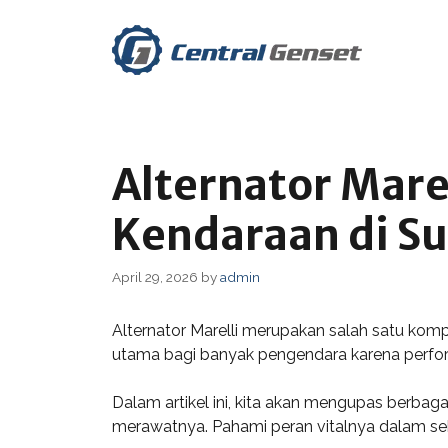
Skip
to
content
Alternator Marel
Kendaraan di S
April 29, 2026
by
admin
Alternator Marelli merupakan salah satu kompo
utama bagi banyak pengendara karena perfor
Dalam artikel ini, kita akan mengupas berbagai
merawatnya. Pahami peran vitalnya dalam sek