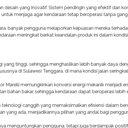
gan desain yang inovatif. Sistem pendingin yang efektif dan 
ing untuk menjaga agar kendaraan tetap beroperasi tanpa ga
gara, banyak pengguna melaporkan kepuasan mereka terhadap
daraan meningkat berkat keandalan produk ini dalam kondisi
energi yang tinggi, sehingga menghasilkan lebih banyak daya 
khususnya di Sulawesi Tenggara, di mana kondisi jalan seringka
tor Marelli memungkinkan konversi energi mekanik menjadi ene
tan bahan bakar, sehingga kendaraan dapat beroperasi lebih e
ngan teknologi canggih yang memaksimalkan efisiensi dalam b
ban yang ada, menjadikannya pilihan yang andal bagi penggun
ak hanya menguntungkan pengguna, tetapi juga berdampak posi